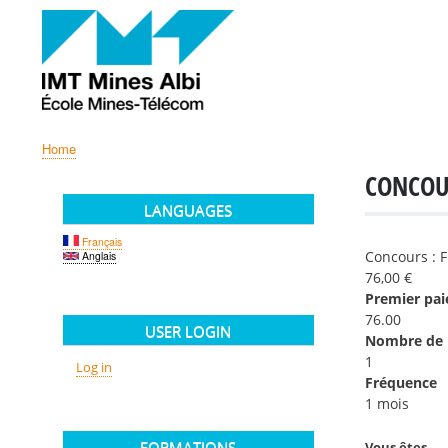
Home
BREADCRUMB
CONCOU
LANGUAGES
Français
Concours : 
Anglais
76,00 €
Premier pa
76.00
USER LOGIN
Nombre de 
1
Log in
Fréquence
1 mois
FORMATIONS
Vous êtes