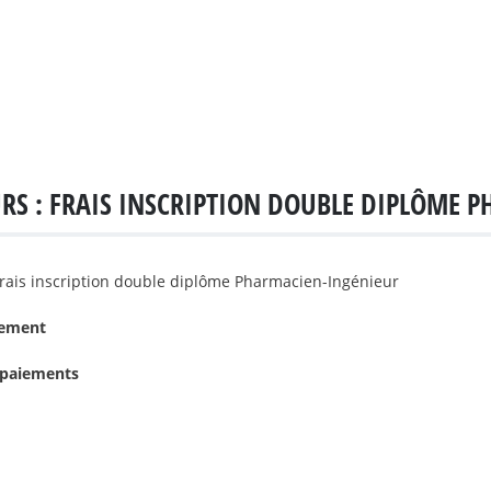
Skip
to
main
content
RS : FRAIS INSCRIPTION DOUBLE DIPLÔME 
Frais inscription double diplôme Pharmacien-Ingénieur
iement
paiements