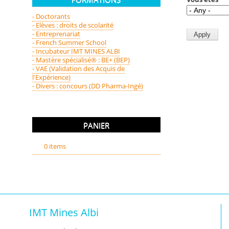
- Doctorants
- Elèves : droits de scolarité
- Entreprenariat
- French Summer School
- Incubateur IMT MINES ALBI
- Mastère spécialisé® : BE+ (BEP)
- VAE (Validation des Acquis de
l'Expérience)
- Divers : concours (DD Pharma-Ingé)
PANIER
0 items
IMT Mines Albi