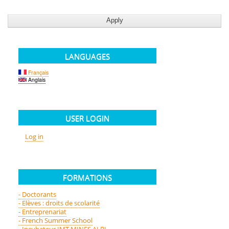
LANGUAGES
Français
Anglais
USER LOGIN
Log in
FORMATIONS
- Doctorants
- Elèves : droits de scolarité
- Entreprenariat
- French Summer School
- Incubateur IMT MINES ALBI