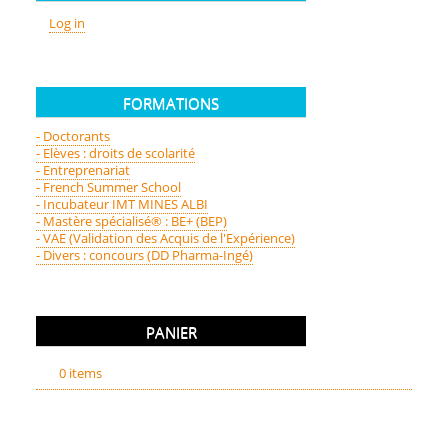
Log in
FORMATIONS
- Doctorants
- Elèves : droits de scolarité
- Entreprenariat
- French Summer School
- Incubateur IMT MINES ALBI
- Mastère spécialisé® : BE+ (BEP)
- VAE (Validation des Acquis de l'Expérience)
- Divers : concours (DD Pharma-Ingé)
PANIER
0 items